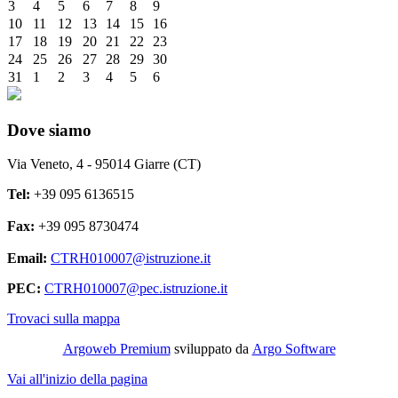
3
4
5
6
7
8
9
10
11
12
13
14
15
16
17
18
19
20
21
22
23
24
25
26
27
28
29
30
31
1
2
3
4
5
6
Dove siamo
Via Veneto, 4 - 95014 Giarre (CT)
Tel:
+39 095 6136515
Fax:
+39 095 8730474
Email:
CTRH010007@istruzione.it
PEC:
CTRH010007@pec.istruzione.it
Trovaci sulla mappa
Argoweb Premium
sviluppato da
Argo Software
Vai all'inizio della pagina