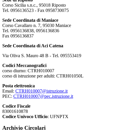
Corso Sicilia s.n.c., 95018 Riposto
Tel. 0956136523 - Fax 0958730075
Sede Coordinata di Maniace
Corso Cavallaro n. 7, 95030 Maniace
Tel. 0956136838, 0956136836
Fax 0956136837
Sede Coordinata di Aci Catena
Via Oliva S. Mauro 48 B - Tel. 095553419
Codici Meccanografici
corso diurno: CTRH010007
corso di istruzione per adulti: CTRH01050L
Posta elettronica
Email:
CTRH010007@istruzione.it
PEC:
CTRH010007@pec.istruzione.it
Codice Fiscale
83001610878
Codice Univoco Ufficio
: UFNPTX
Archivio Circolari