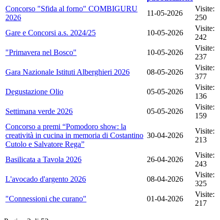
Concorso "Sfida al forno" COMBIGURU
Visite:
11-05-2026
2026
250
Visite:
Gare e Concorsi a.s. 2024/25
10-05-2026
242
Visite:
"Primavera nel Bosco"
10-05-2026
237
Visite:
Gara Nazionale Istituti Alberghieri 2026
08-05-2026
377
Visite:
Degustazione Olio
05-05-2026
136
Visite:
Settimana verde 2026
05-05-2026
159
Concorso a premi “Pomodoro show: la
Visite:
creatività in cucina in memoria di Costantino
30-04-2026
213
Cutolo e Salvatore Rega”
Visite:
Basilicata a Tavola 2026
26-04-2026
243
Visite:
L'avocado d'argento 2026
08-04-2026
325
Visite:
"Connessioni che curano"
01-04-2026
217