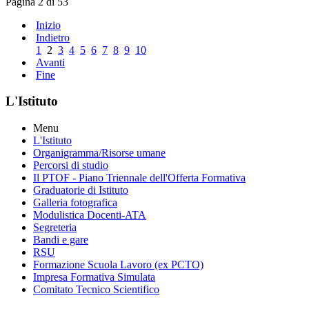
Pagina 2 di 53
Inizio
Indietro
1
2
3
4
5
6
7
8
9
10
Avanti
Fine
L'Istituto
Menu
L'Istituto
Organigramma
/Risorse umane
Percorsi di studio
Il PTOF
- Piano Triennale dell'Offerta Formativa
Graduatorie di Istituto
Galleria fotografica
Modulistica Docenti-ATA
Segreteria
Bandi e gare
RSU
Formazione Scuola Lavoro (ex PCTO)
Impresa Formativa Simulata
Comitato Tecnico Scientifico