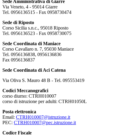
Sede Amministrativa di Giarre
Via Veneto, 4 - 95014 Giarre
Tel. 0956136515 - Fax 0958730474
Sede di Riposto
Corso Sicilia s.n.c., 95018 Riposto
Tel. 0956136523 - Fax 0958730075
Sede Coordinata di Maniace
Corso Cavallaro n. 7, 95030 Maniace
Tel. 0956136838, 0956136836
Fax 0956136837
Sede Coordinata di Aci Catena
Via Oliva S. Mauro 48 B - Tel. 095553419
Codici Meccanografici
corso diurno: CTRH010007
corso di istruzione per adulti: CTRH01050L
Posta elettronica
Email:
CTRH010007@istruzione.it
PEC:
CTRH010007@pec.istruzione.it
Codice Fiscale