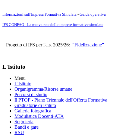
Informazioni sull'Impresa Formativa Simulata
-
Guida operativa
IFS CONFAO - La nuova rete delle imprese formative simulate
Progetto di IFS per l'a.s. 2025/26:
“Fidelizzazione”
L'Istituto
Menu
L'Istituto
Organigramma
/Risorse umane
Percorsi di studio
Il PTOF
- Piano Triennale dell'Offerta Formativa
Graduatorie di Istituto
Galleria fotografica
Modulistica Docenti-ATA
Segreteria
Bandi e gare
RSU