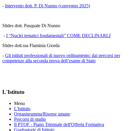
-
Intervento dott. P. Di Nunno (convegno 2025)
Slides dott. Pasquale Di Nunno
-
I “Nuclei tematici fondamentali” COME DECLINARLI
Slides dott.ssa Flaminia Giorda
-
Gli istituti professionali di nuovo ordinamento: dai percorsi per
competenze alla seconda prova dell’esame di Stato
L'Istituto
Menu
L'Istituto
Organigramma
/Risorse umane
Percorsi di studio
Il PTOF
- Piano Triennale dell'Offerta Formativa
Graduatorie di Istituto