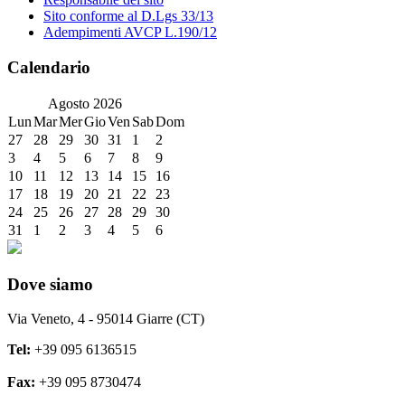
Sito conforme al D.Lgs 33/13
Adempimenti AVCP L.190/12
Calendario
Agosto
2026
Lun
Mar
Mer
Gio
Ven
Sab
Dom
27
28
29
30
31
1
2
3
4
5
6
7
8
9
10
11
12
13
14
15
16
17
18
19
20
21
22
23
24
25
26
27
28
29
30
31
1
2
3
4
5
6
Dove siamo
Via Veneto, 4 - 95014 Giarre (CT)
Tel:
+39 095 6136515
Fax:
+39 095 8730474