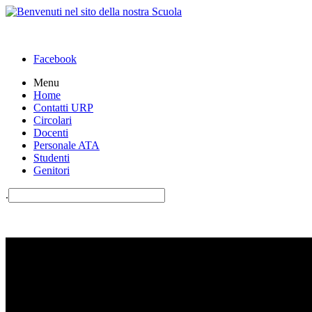
Facebook
Menu
Home
Contatti URP
Circolari
Docenti
Personale ATA
Studenti
Genitori
.