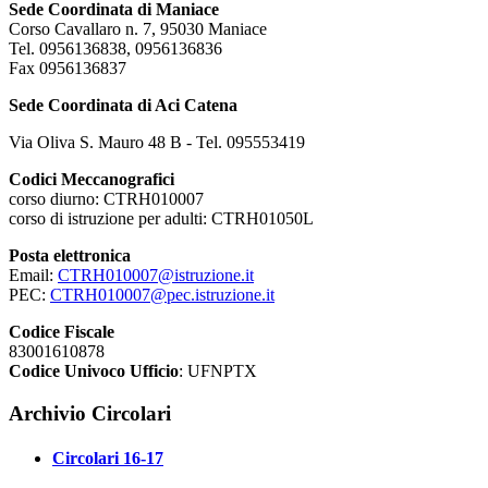
Sede Coordinata di Maniace
Corso Cavallaro n. 7, 95030 Maniace
Tel. 0956136838, 0956136836
Fax 0956136837
Sede Coordinata di Aci Catena
Via Oliva S. Mauro 48 B - Tel. 095553419
Codici Meccanografici
corso diurno: CTRH010007
corso di istruzione per adulti: CTRH01050L
Posta elettronica
Email:
CTRH010007@istruzione.it
PEC:
CTRH010007@pec.istruzione.it
Codice Fiscale
83001610878
Codice Univoco Ufficio
: UFNPTX
Archivio Circolari
Circolari 16-17