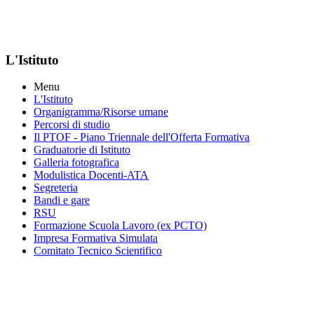
L'Istituto
Menu
L'Istituto
Organigramma
/Risorse umane
Percorsi di studio
Il PTOF
- Piano Triennale dell'Offerta Formativa
Graduatorie di Istituto
Galleria fotografica
Modulistica Docenti-ATA
Segreteria
Bandi e gare
RSU
Formazione Scuola Lavoro (ex PCTO)
Impresa Formativa Simulata
Comitato Tecnico Scientifico