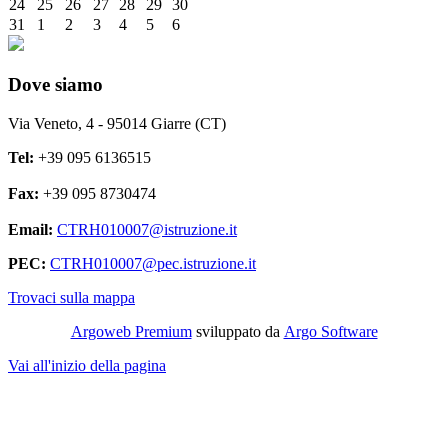
24
25
26
27
28
29
30
31
1
2
3
4
5
6
Dove siamo
Via Veneto, 4 - 95014 Giarre (CT)
Tel:
+39 095 6136515
Fax:
+39 095 8730474
Email:
CTRH010007@istruzione.it
PEC:
CTRH010007@pec.istruzione.it
Trovaci sulla mappa
Argoweb Premium
sviluppato da
Argo Software
Vai all'inizio della pagina