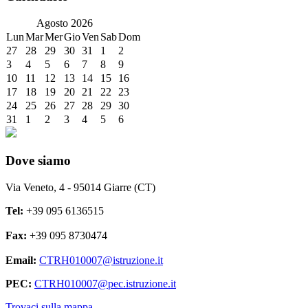
Agosto
2026
Lun
Mar
Mer
Gio
Ven
Sab
Dom
27
28
29
30
31
1
2
3
4
5
6
7
8
9
10
11
12
13
14
15
16
17
18
19
20
21
22
23
24
25
26
27
28
29
30
31
1
2
3
4
5
6
Dove siamo
Via Veneto, 4 - 95014 Giarre (CT)
Tel:
+39 095 6136515
Fax:
+39 095 8730474
Email:
CTRH010007@istruzione.it
PEC:
CTRH010007@pec.istruzione.it
Trovaci sulla mappa