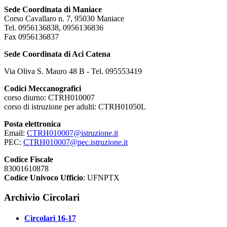
Sede Coordinata di Maniace
Corso Cavallaro n. 7, 95030 Maniace
Tel. 0956136838, 0956136836
Fax 0956136837
Sede Coordinata di Aci Catena
Via Oliva S. Mauro 48 B - Tel. 095553419
Codici Meccanografici
corso diurno: CTRH010007
corso di istruzione per adulti: CTRH01050L
Posta elettronica
Email:
CTRH010007@istruzione.it
PEC:
CTRH010007@pec.istruzione.it
Codice Fiscale
83001610878
Codice Univoco Ufficio
: UFNPTX
Archivio Circolari
Circolari 16-17