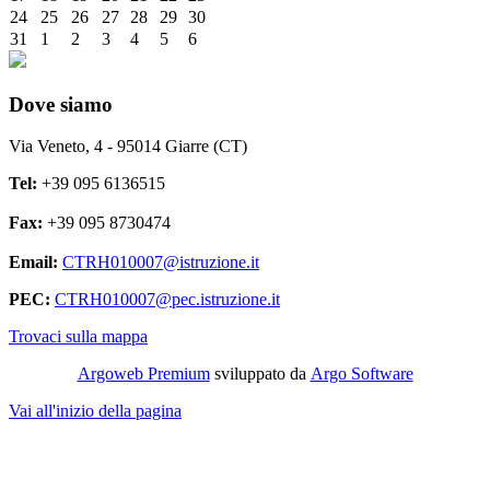
24
25
26
27
28
29
30
31
1
2
3
4
5
6
Dove siamo
Via Veneto, 4 - 95014 Giarre (CT)
Tel:
+39 095 6136515
Fax:
+39 095 8730474
Email:
CTRH010007@istruzione.it
PEC:
CTRH010007@pec.istruzione.it
Trovaci sulla mappa
Argoweb Premium
sviluppato da
Argo Software
Vai all'inizio della pagina