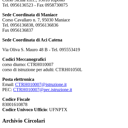
Tel. 0956136523 - Fax 0958730075
Sede Coordinata di Maniace
Corso Cavallaro n. 7, 95030 Maniace
Tel. 0956136838, 0956136836
Fax 0956136837
Sede Coordinata di Aci Catena
Via Oliva S. Mauro 48 B - Tel. 095553419
Codici Meccanografici
corso diurno: CTRH010007
corso di istruzione per adulti: CTRH01050L
Posta elettronica
Email:
CTRH010007@istruzione.it
PEC:
CTRH010007@pec.istruzione.it
Codice Fiscale
83001610878
Codice Univoco Ufficio
: UFNPTX
Archivio Circolari