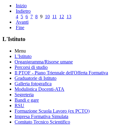
Inizio
Indietro
4
5
6
7
8
9
10
11
12
13
Avanti
Fine
L'Istituto
Menu
L'Istituto
Organigramma
/Risorse umane
Percorsi di studio
Il PTOF
- Piano Triennale dell'Offerta Formativa
Graduatorie di Istituto
Galleria fotografica
Modulistica Docenti-ATA
Segreteria
Bandi e gare
RSU
Formazione Scuola Lavoro (ex PCTO)
Impresa Formativa Simulata
Comitato Tecnico Scientifico