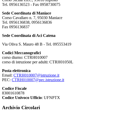
Tel. 0956136523 - Fax 0958730075
Sede Coordinata di Maniace
Corso Cavallaro n. 7, 95030 Maniace
Tel. 0956136838, 0956136836
Fax 0956136837
Sede Coordinata di Aci Catena
Via Oliva S. Mauro 48 B - Tel. 095553419
Codici Meccanografici
corso diurno: CTRH010007
corso di istruzione per adulti: CTRH01050L
Posta elettronica
Email:
CTRH010007@istruzione.it
PEC:
CTRH010007@pec.istruzione.it
Codice Fiscale
83001610878
Codice Univoco Ufficio
: UFNPTX
Archivio Circolari