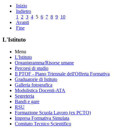
Inizio
Indietro
1
2
3
4
5
6
7
8
9
10
Avanti
Fine
L'Istituto
Menu
L'Istituto
Organigramma
/Risorse umane
Percorsi di studio
Il PTOF
- Piano Triennale dell'Offerta Formativa
Graduatorie di Istituto
Galleria fotografica
Modulistica Docenti-ATA
Segreteria
Bandi e gare
RSU
Formazione Scuola Lavoro (ex PCTO)
Impresa Formativa Simulata
Comitato Tecnico Scientifico