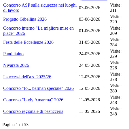
Concorso ASP sulla sicurezza nei luoghi
Visite:
03-06-2026
di lavoro
211
Visite:
Progetto Gibellina 2026
03-06-2026
229
Concorso interno "La migliore mise en
Visite:
01-06-2026
place" 2026
209
Visite:
Festa delle Eccellenze 2026
31-05-2026
284
Visite:
Pandittaino
24-05-2026
229
Visite:
Nivarata 2026
24-05-2026
226
Visite:
I successi dell'a.s. 2025/26
12-05-2026
378
Visite:
Concorso "Io... barman speciale" 2026
12-05-2026
280
Visite:
Concorso "Lady Amarena" 2026
11-05-2026
248
Visite:
Concorso regionale di pasticceria
11-05-2026
248
Pagina 1 di 53