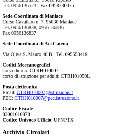
Tel. 0956136523 - Fax 0958730075
Sede Coordinata di Maniace
Corso Cavallaro n. 7, 95030 Maniace
Tel. 0956136838, 0956136836
Fax 0956136837
Sede Coordinata di Aci Catena
Via Oliva S. Mauro 48 B - Tel. 095553419
Codici Meccanografici
corso diurno: CTRH010007
corso di istruzione per adulti: CTRH01050L
Posta elettronica
Email:
CTRH010007@istruzione.it
PEC:
CTRH010007@pec.istruzione.it
Codice Fiscale
83001610878
Codice Univoco Ufficio
: UFNPTX
Archivio Circolari