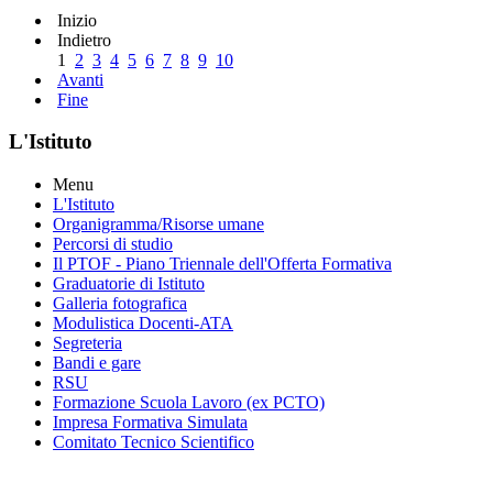
Inizio
Indietro
1
2
3
4
5
6
7
8
9
10
Avanti
Fine
L'Istituto
Menu
L'Istituto
Organigramma
/Risorse umane
Percorsi di studio
Il PTOF
- Piano Triennale dell'Offerta Formativa
Graduatorie di Istituto
Galleria fotografica
Modulistica Docenti-ATA
Segreteria
Bandi e gare
RSU
Formazione Scuola Lavoro (ex PCTO)
Impresa Formativa Simulata
Comitato Tecnico Scientifico