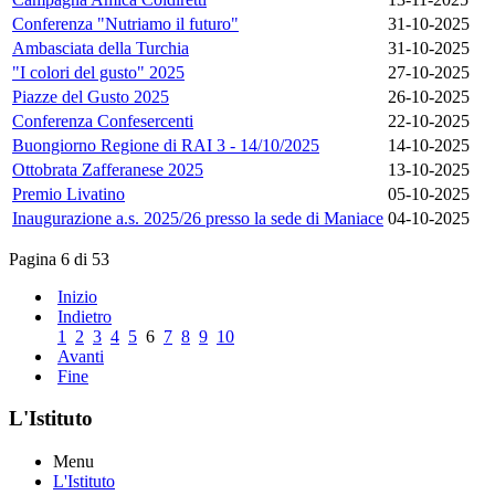
Conferenza "Nutriamo il futuro"
31-10-2025
Ambasciata della Turchia
31-10-2025
"I colori del gusto" 2025
27-10-2025
Piazze del Gusto 2025
26-10-2025
Conferenza Confesercenti
22-10-2025
Buongiorno Regione di RAI 3 - 14/10/2025
14-10-2025
Ottobrata Zafferanese 2025
13-10-2025
Premio Livatino
05-10-2025
Inaugurazione a.s. 2025/26 presso la sede di Maniace
04-10-2025
Pagina 6 di 53
Inizio
Indietro
1
2
3
4
5
6
7
8
9
10
Avanti
Fine
L'Istituto
Menu
L'Istituto