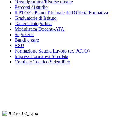
Organigramma
/Risorse umane
Percorsi di studio
Il PTOF
- Piano Triennale dell'Offerta Formativa
Graduatorie di Istituto
Galleria fotografica
Modulistica Docenti-ATA
Segreteria
Bandi e gare
RSU
Formazione Scuola Lavoro (ex PCTO)
Impresa Formativa Simulata
Comitato Tecnico Scientifico