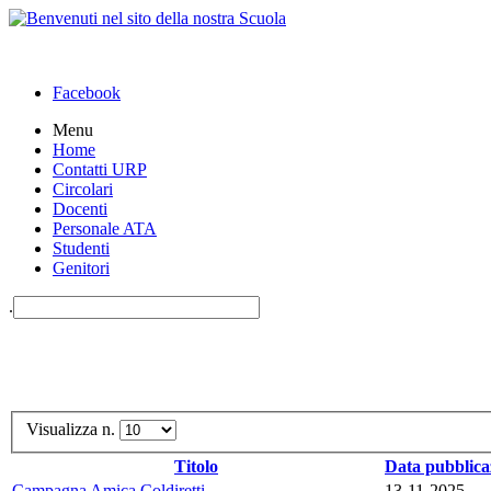
Facebook
Menu
Home
Contatti URP
Circolari
Docenti
Personale ATA
Studenti
Genitori
.
Visualizza n.
Titolo
Data pubblica
Campagna Amica Coldiretti
13-11-2025