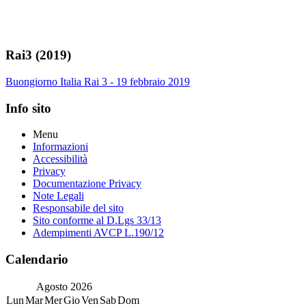
Rai3 (2019)
Buongiorno Italia Rai 3 - 19 febbraio 2019
Info sito
Menu
Informazioni
Accessibilità
Privacy
Documentazione Privacy
Note Legali
Responsabile del sito
Sito conforme al D.Lgs 33/13
Adempimenti AVCP L.190/12
Calendario
Agosto
2026
Lun
Mar
Mer
Gio
Ven
Sab
Dom