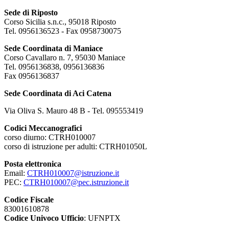
Sede di Riposto
Corso Sicilia s.n.c., 95018 Riposto
Tel. 0956136523 - Fax 0958730075
Sede Coordinata di Maniace
Corso Cavallaro n. 7, 95030 Maniace
Tel. 0956136838, 0956136836
Fax 0956136837
Sede Coordinata di Aci Catena
Via Oliva S. Mauro 48 B - Tel. 095553419
Codici Meccanografici
corso diurno: CTRH010007
corso di istruzione per adulti: CTRH01050L
Posta elettronica
Email:
CTRH010007@istruzione.it
PEC:
CTRH010007@pec.istruzione.it
Codice Fiscale
83001610878
Codice Univoco Ufficio
: UFNPTX