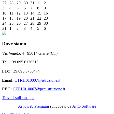
27
28
29
30
31
1
2
3
4
5
6
7
8
9
10
11
12
13
14
15
16
17
18
19
20
21
22
23
24
25
26
27
28
29
30
31
1
2
3
4
5
6
Dove siamo
Via Veneto, 4 - 95014 Giarre (CT)
Tel:
+39 095 6136515
Fax:
+39 095 8730474
Email:
CTRH010007@istruzione.it
PEC:
CTRH010007@pec.istruzione.it
Trovaci sulla mappa
Argoweb Premium
sviluppato da
Argo Software