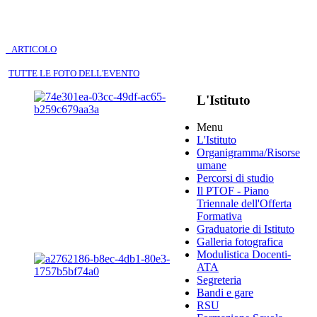
ARTICOLO
TUTTE LE FOTO DELL'EVENTO
L'Istituto
Menu
L'Istituto
Organigramma
/Risorse
umane
Percorsi di studio
Il PTOF
- Piano
Triennale dell'Offerta
Formativa
Graduatorie di Istituto
Galleria fotografica
Modulistica Docenti-
ATA
Segreteria
Bandi e gare
RSU