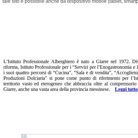
tale sito è possibile anche da dispositivo mobile (tablet, smar
L’Istituto Professionale Alberghiero è nato a Giarre nel 1972. Div
riforma, Istituto Professionale per i “Servizi per l’Enogastronomia e 
i suoi quattro percorsi di “Cucina”, “Sala e di vendita”, “Accoglienz
Produzioni Dolciaria" si pone come punto di riferimento per l’Is
territorio vasto ed eterogeneo che abbraccia oltre al comprensorio 
Giarre, anche una vasta area della provincia messinese.
Leggi tutto