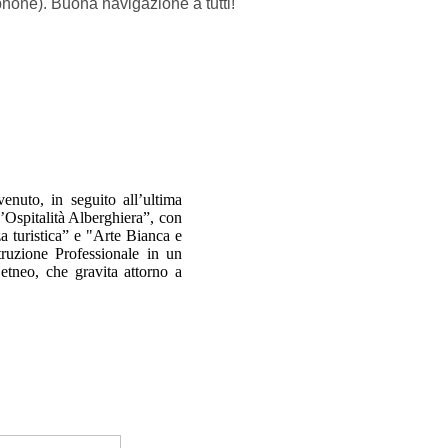
tphone).
Buona navigazione a tutti!
enuto, in seguito all’ultima
l’Ospitalità Alberghiera”, con
a turistica” e "Arte Bianca e
truzione Professionale in un
etneo, che gravita attorno a