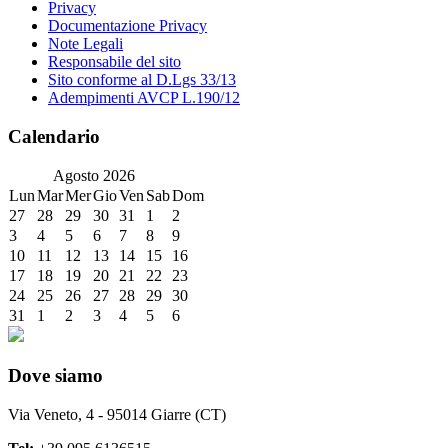
Privacy
Documentazione Privacy
Note Legali
Responsabile del sito
Sito conforme al D.Lgs 33/13
Adempimenti AVCP L.190/12
Calendario
Agosto
2026
Lun
Mar
Mer
Gio
Ven
Sab
Dom
27
28
29
30
31
1
2
3
4
5
6
7
8
9
10
11
12
13
14
15
16
17
18
19
20
21
22
23
24
25
26
27
28
29
30
31
1
2
3
4
5
6
Dove siamo
Via Veneto, 4 - 95014 Giarre (CT)