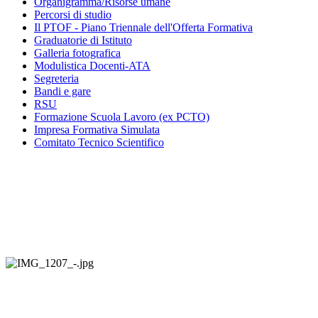
Organigramma
/Risorse umane
Percorsi di studio
Il PTOF
- Piano Triennale dell'Offerta Formativa
Graduatorie di Istituto
Galleria fotografica
Modulistica Docenti-ATA
Segreteria
Bandi e gare
RSU
Formazione Scuola Lavoro (ex PCTO)
Impresa Formativa Simulata
Comitato Tecnico Scientifico