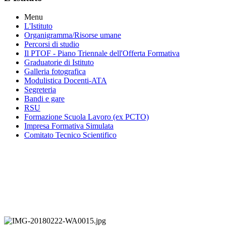
Menu
L'Istituto
Organigramma
/Risorse umane
Percorsi di studio
Il PTOF
- Piano Triennale dell'Offerta Formativa
Graduatorie di Istituto
Galleria fotografica
Modulistica Docenti-ATA
Segreteria
Bandi e gare
RSU
Formazione Scuola Lavoro (ex PCTO)
Impresa Formativa Simulata
Comitato Tecnico Scientifico