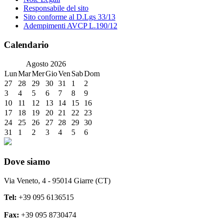
Responsabile del sito
Sito conforme al D.Lgs 33/13
Adempimenti AVCP L.190/12
Calendario
Agosto
2026
Lun
Mar
Mer
Gio
Ven
Sab
Dom
27
28
29
30
31
1
2
3
4
5
6
7
8
9
10
11
12
13
14
15
16
17
18
19
20
21
22
23
24
25
26
27
28
29
30
31
1
2
3
4
5
6
Dove siamo
Via Veneto, 4 - 95014 Giarre (CT)
Tel:
+39 095 6136515
Fax:
+39 095 8730474