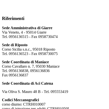
Riferimenti
Sede Amministrativa di Giarre
Via Veneto, 4 - 95014 Giarre
Tel. 0956136515 - Fax 0958730474
Sede di Riposto
Corso Sicilia s.n.c., 95018 Riposto
Tel. 0956136523 - Fax 0958730075
Sede Coordinata di Maniace
Corso Cavallaro n. 7, 95030 Maniace
Tel. 0956136838, 0956136836
Fax 0956136837
Sede Coordinata di Aci Catena
Via Oliva S. Mauro 48 B - Tel. 095553419
Codici Meccanografici
corso diurno: CTRH010007
corso di istruzione per adulti: CTRH01050L