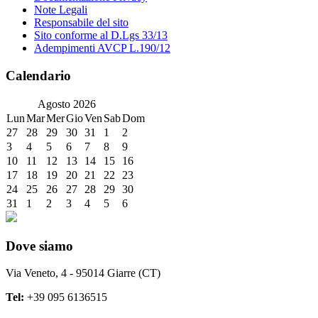
Note Legali
Responsabile del sito
Sito conforme al D.Lgs 33/13
Adempimenti AVCP L.190/12
Calendario
Agosto
2026
Lun
Mar
Mer
Gio
Ven
Sab
Dom
27
28
29
30
31
1
2
3
4
5
6
7
8
9
10
11
12
13
14
15
16
17
18
19
20
21
22
23
24
25
26
27
28
29
30
31
1
2
3
4
5
6
Dove siamo
Via Veneto, 4 - 95014 Giarre (CT)
Tel:
+39 095 6136515