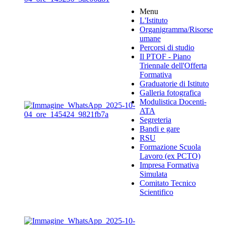
Menu
L'Istituto
Organigramma
/Risorse
umane
Percorsi di studio
Il PTOF
- Piano
Triennale dell'Offerta
Formativa
Graduatorie di Istituto
Galleria fotografica
Modulistica Docenti-
ATA
Segreteria
Bandi e gare
RSU
Formazione Scuola
Lavoro (ex PCTO)
Impresa Formativa
Simulata
Comitato Tecnico
Scientifico