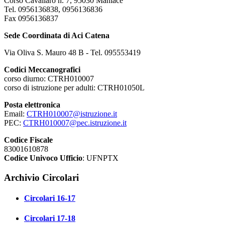
Corso Cavallaro n. 7, 95030 Maniace
Tel. 0956136838, 0956136836
Fax 0956136837
Sede Coordinata di Aci Catena
Via Oliva S. Mauro 48 B - Tel. 095553419
Codici Meccanografici
corso diurno: CTRH010007
corso di istruzione per adulti: CTRH01050L
Posta elettronica
Email:
CTRH010007@istruzione.it
PEC:
CTRH010007@pec.istruzione.it
Codice Fiscale
83001610878
Codice Univoco Ufficio
: UFNPTX
Archivio Circolari
Circolari 16-17
Circolari 17-18