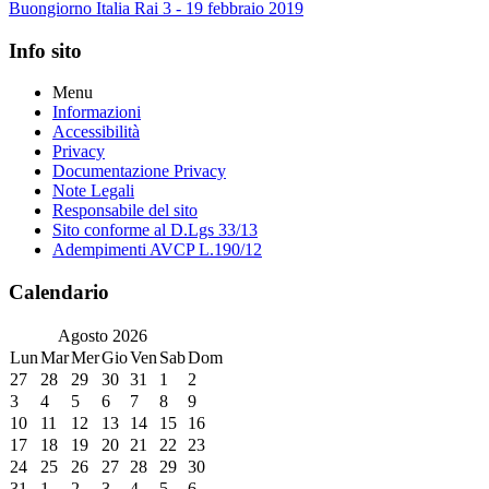
Buongiorno Italia Rai 3 - 19 febbraio 2019
Info sito
Menu
Informazioni
Accessibilità
Privacy
Documentazione Privacy
Note Legali
Responsabile del sito
Sito conforme al D.Lgs 33/13
Adempimenti AVCP L.190/12
Calendario
Agosto
2026
Lun
Mar
Mer
Gio
Ven
Sab
Dom
27
28
29
30
31
1
2
3
4
5
6
7
8
9
10
11
12
13
14
15
16
17
18
19
20
21
22
23
24
25
26
27
28
29
30
31
1
2
3
4
5
6