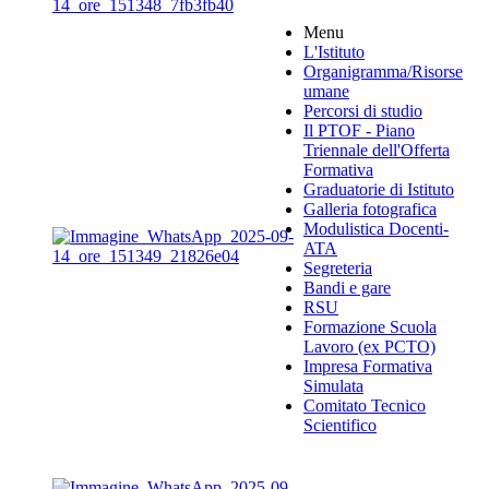
Menu
L'Istituto
Organigramma
/Risorse
umane
Percorsi di studio
Il PTOF
- Piano
Triennale dell'Offerta
Formativa
Graduatorie di Istituto
Galleria fotografica
Modulistica Docenti-
ATA
Segreteria
Bandi e gare
RSU
Formazione Scuola
Lavoro (ex PCTO)
Impresa Formativa
Simulata
Comitato Tecnico
Scientifico