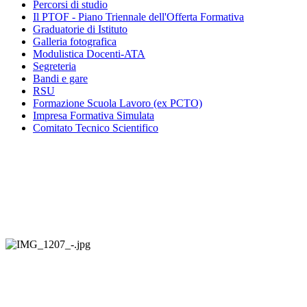
Percorsi di studio
Il PTOF
- Piano Triennale dell'Offerta Formativa
Graduatorie di Istituto
Galleria fotografica
Modulistica Docenti-ATA
Segreteria
Bandi e gare
RSU
Formazione Scuola Lavoro (ex PCTO)
Impresa Formativa Simulata
Comitato Tecnico Scientifico