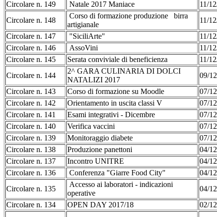
Circolare n. 149
Natale 2017 Maniace
11/12
Corso di formazione produzione birra
Circolare n. 148
11/12
artigianale
Circolare n. 147
"SiciliArte"
11/12
Circolare n. 146
AssoVini
11/12
Circolare n. 145
Serata conviviale di beneficienza
11/12
2^ GARA CULINARIA DI DOLCI
Circolare n. 144
09/12
NATALIZI 2017
Circolare n. 143
Corso di formazione su Moodle
07/12
Circolare n. 142
Orientamento in uscita classi V
07/12
Circolare n. 141
Esami integrativi - Dicembre
07/1
Circolare n. 140
Verifica vaccini
07/1
Circolare n. 139
Monitoraggio diabete
07/1
Circolare n. 138
Produzione panettoni
04/1
Circolare n. 137
Incontro UNITRE
04/1
Circolare n. 136
Conferenza "Giarre Food City"
04/1
Accesso ai laboratori - indicazioni
Circolare n. 135
04/1
operative
Circolare n. 134
OPEN DAY 2017/18
02/12