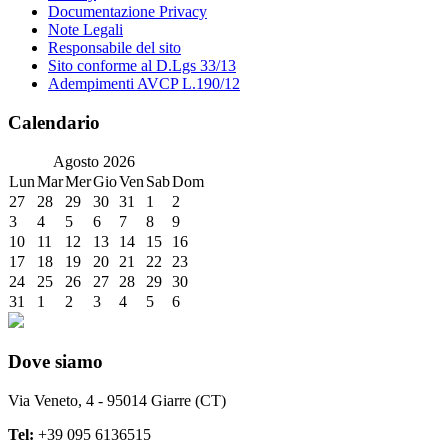
Documentazione Privacy
Note Legali
Responsabile del sito
Sito conforme al D.Lgs 33/13
Adempimenti AVCP L.190/12
Calendario
Agosto
2026
Lun
Mar
Mer
Gio
Ven
Sab
Dom
27
28
29
30
31
1
2
3
4
5
6
7
8
9
10
11
12
13
14
15
16
17
18
19
20
21
22
23
24
25
26
27
28
29
30
31
1
2
3
4
5
6
Dove siamo
Via Veneto, 4 - 95014 Giarre (CT)
Tel:
+39 095 6136515