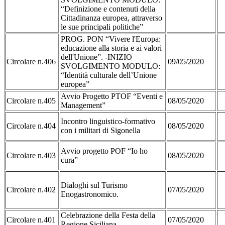
“Definizione e contenuti della
Cittadinanza europea, attraverso
le sue principali politiche”
PROG. PON “Vivere l'Europa:
educazione alla storia e ai valori
dell'Unione”. -INIZIO
Circolare n.406
09/05/2020
SVOLGIMENTO MODULO:
“Identità culturale dell’Unione
europea”
Avvio Progetto PTOF “Eventi e
Circolare n.405
08/05/2020
Management”
Incontro linguistico-formativo
Circolare n.404
08/05/2020
con i militari di Sigonella
Avvio progetto POF “Io ho
Circolare n.403
08/05/2020
cura”
Dialoghi sul Turismo
Circolare n.402
07/05/2020
Enogastronomico.
Celebrazione della Festa della
Circolare n.401
07/05/2020
Regione Siciliana