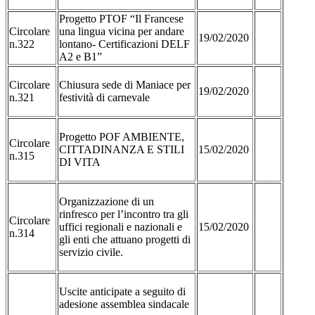
Progetto PTOF “Il Francese
Circolare
una lingua vicina per andare
19/02/2020
n.322
lontano- Certificazioni DELF
A2 e B1”
Circolare
Chiusura sede di Maniace per
19/02/2020
n.321
festività di carnevale
Progetto POF AMBIENTE,
Circolare
CITTADINANZA E STILI
15/02/2020
n.315
DI VITA
Organizzazione di un
rinfresco per l’incontro tra gli
Circolare
uffici regionali e nazionali e
15/02/2020
n.314
gli enti che attuano progetti di
servizio civile.
Uscite anticipate a seguito di
adesione assemblea sindacale