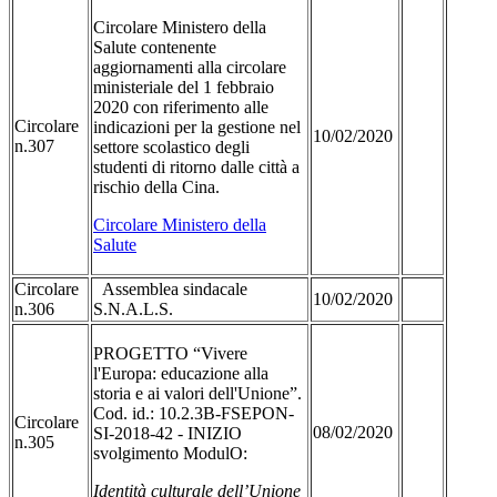
Circolare Ministero della
Salute contenente
aggiornamenti alla circolare
ministeriale del 1 febbraio
2020 con riferimento alle
Circolare
indicazioni per la gestione nel
10/02/2020
n.307
settore scolastico degli
studenti di ritorno dalle città a
rischio della Cina.
Circolare Ministero della
Salute
Circolare
Assemblea sindacale
10/02/2020
n.306
S.N.A.L.S.
PROGETTO “Vivere
l'Europa: educazione alla
storia e ai valori dell'Unione”.
Cod. id.: 10.2.3B-FSEPON-
Circolare
08/02/2020
SI-2018-42 - INIZIO
n.305
svolgimento ModulO:
Identità culturale dell’Unione