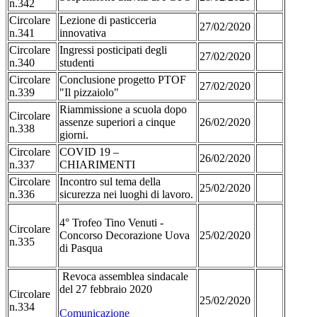
n.342
Circolare
Lezione di pasticceria
27/02/2020
n.341
innovativa
Circolare
Ingressi posticipati degli
27/02/2020
n.340
studenti
Circolare
Conclusione progetto PTOF
27/02/2020
n.339
"Il pizzaiolo"
Riammissione a scuola dopo
Circolare
assenze superiori a cinque
26/02/2020
n.338
giorni.
Circolare
COVID 19 –
26/02/2020
n.337
CHIARIMENTI
Circolare
Incontro sul tema della
25/02/2020
n.336
sicurezza nei luoghi di lavoro.
4° Trofeo Tino Venuti -
Circolare
Concorso Decorazione Uova
25/02/2020
n.335
di Pasqua
Revoca assemblea sindacale
del 27 febbraio 2020
Circolare
25/02/2020
n.334
Comunicazione