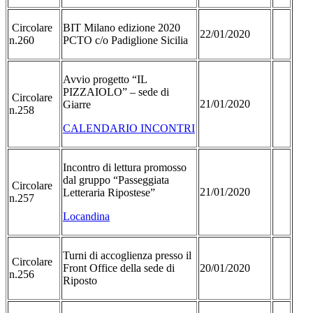
Circolare
BIT Milano edizione 2020
22/01/2020
n.260
PCTO c/o Padiglione Sicilia
Avvio progetto “IL
PIZZAIOLO” – sede di
Circolare
21/01/2020
Giarre
n.258
CALENDARIO INCONTRI
Incontro di lettura promosso
dal gruppo “Passeggiata
Circolare
21/01/2020
Letteraria Ripostese”
n.257
Locandina
Turni di accoglienza presso il
Circolare
Front Office della sede di
20/01/2020
n.256
Riposto