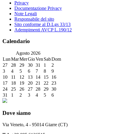
Privacy
Documentazione Privacy
Note Legali
Responsabile del sito
Sito conforme al D.Lgs 33/13
Adempimenti AVCP L.190/12
Calendario
Agosto
2026
Lun
Mar
Mer
Gio
Ven
Sab
Dom
27
28
29
30
31
1
2
3
4
5
6
7
8
9
10
11
12
13
14
15
16
17
18
19
20
21
22
23
24
25
26
27
28
29
30
31
1
2
3
4
5
6
Dove siamo
Via Veneto, 4 - 95014 Giarre (CT)