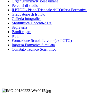
Organigramma
/Risorse umane
Percorsi di studio
Il PTOF
- Piano Triennale dell'Offerta Formativa
Graduatorie di Istituto
Galleria fotografica
Modulistica Docenti-ATA
Segreteria
Bandi e gare
RSU
Formazione Scuola Lavoro (ex PCTO)
Impresa Formativa Simulata
Comitato Tecnico Scientifico