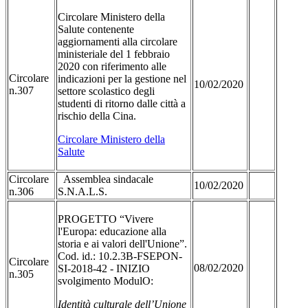
Circolare Ministero della
Salute contenente
aggiornamenti alla circolare
ministeriale del 1 febbraio
2020 con riferimento alle
Circolare
indicazioni per la gestione nel
10/02/2020
n.307
settore scolastico degli
studenti di ritorno dalle città a
rischio della Cina.
Circolare Ministero della
Salute
Circolare
Assemblea sindacale
10/02/2020
n.306
S.N.A.L.S.
PROGETTO “Vivere
l'Europa: educazione alla
storia e ai valori dell'Unione”.
Cod. id.: 10.2.3B-FSEPON-
Circolare
08/02/2020
SI-2018-42 - INIZIO
n.305
svolgimento ModulO:
Identità culturale dell’Unione