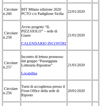
Circolare
BIT Milano edizione 2020
22/01/2020
n.260
PCTO c/o Padiglione Sicilia
Avvio progetto “IL
PIZZAIOLO” – sede di
Circolare
21/01/2020
Giarre
n.258
CALENDARIO INCONTRI
Incontro di lettura promosso
dal gruppo “Passeggiata
Circolare
21/01/2020
Letteraria Ripostese”
n.257
Locandina
Turni di accoglienza presso il
Circolare
Front Office della sede di
20/01/2020
n.256
Riposto