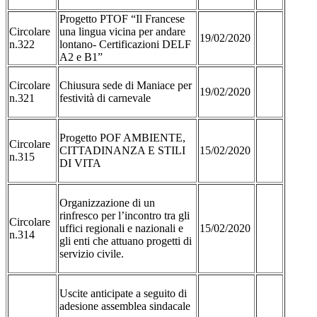
Progetto PTOF “Il Francese
Circolare
una lingua vicina per andare
19/02/2020
n.322
lontano- Certificazioni DELF
A2 e B1”
Circolare
Chiusura sede di Maniace per
19/02/2020
n.321
festività di carnevale
Progetto POF AMBIENTE,
Circolare
CITTADINANZA E STILI
15/02/2020
n.315
DI VITA
Organizzazione di un
rinfresco per l’incontro tra gli
Circolare
uffici regionali e nazionali e
15/02/2020
n.314
gli enti che attuano progetti di
servizio civile.
Uscite anticipate a seguito di
adesione assemblea sindacale