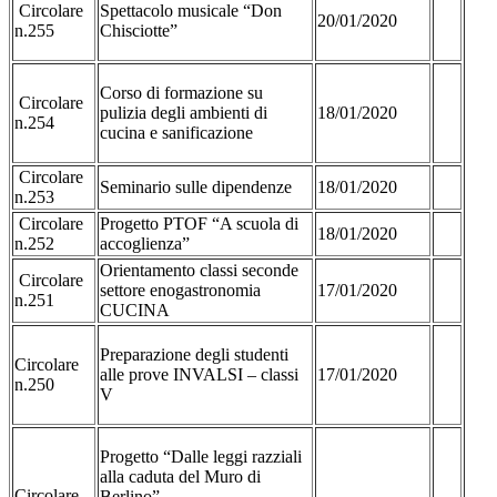
Circolare
Spettacolo musicale “Don
20/01/2020
n.255
Chisciotte”
Corso di formazione su
Circolare
pulizia degli ambienti di
18/01/2020
n.254
cucina e sanificazione
Circolare
Seminario sulle dipendenze
18/01/2020
n.253
Circolare
Progetto PTOF “A scuola di
18/01/2020
n.252
accoglienza”
Orientamento classi seconde
Circolare
settore enogastronomia
17/01/2020
n.251
CUCINA
Preparazione degli studenti
Circolare
alle prove INVALSI – classi
17/01/2020
n.250
V
Progetto “Dalle leggi razziali
alla caduta del Muro di
Circolare
Berlino”