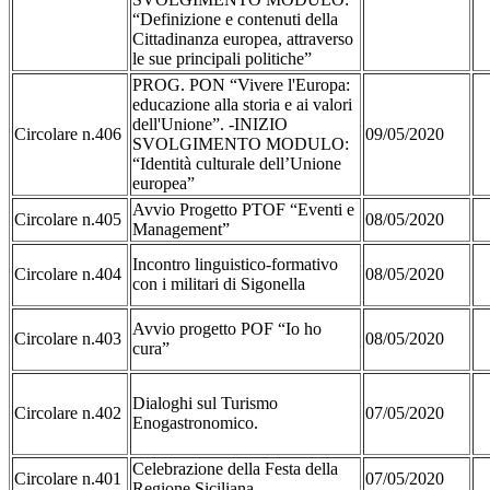
“Definizione e contenuti della
Cittadinanza europea, attraverso
le sue principali politiche”
PROG. PON “Vivere l'Europa:
educazione alla storia e ai valori
dell'Unione”. -INIZIO
Circolare n.406
09/05/2020
SVOLGIMENTO MODULO:
“Identità culturale dell’Unione
europea”
Avvio Progetto PTOF “Eventi e
Circolare n.405
08/05/2020
Management”
Incontro linguistico-formativo
Circolare n.404
08/05/2020
con i militari di Sigonella
Avvio progetto POF “Io ho
Circolare n.403
08/05/2020
cura”
Dialoghi sul Turismo
Circolare n.402
07/05/2020
Enogastronomico.
Celebrazione della Festa della
Circolare n.401
07/05/2020
Regione Siciliana