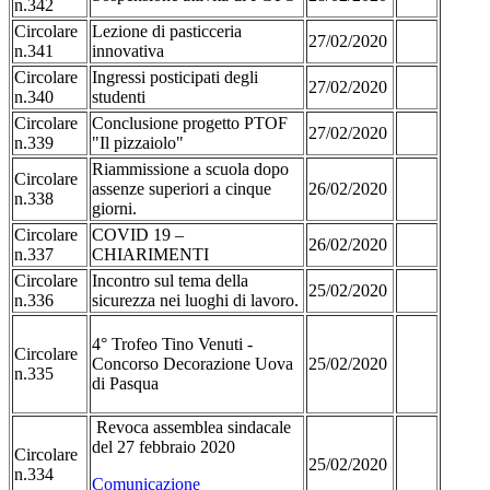
n.342
Circolare
Lezione di pasticceria
27/02/2020
n.341
innovativa
Circolare
Ingressi posticipati degli
27/02/2020
n.340
studenti
Circolare
Conclusione progetto PTOF
27/02/2020
n.339
"Il pizzaiolo"
Riammissione a scuola dopo
Circolare
assenze superiori a cinque
26/02/2020
n.338
giorni.
Circolare
COVID 19 –
26/02/2020
n.337
CHIARIMENTI
Circolare
Incontro sul tema della
25/02/2020
n.336
sicurezza nei luoghi di lavoro.
4° Trofeo Tino Venuti -
Circolare
Concorso Decorazione Uova
25/02/2020
n.335
di Pasqua
Revoca assemblea sindacale
del 27 febbraio 2020
Circolare
25/02/2020
n.334
Comunicazione