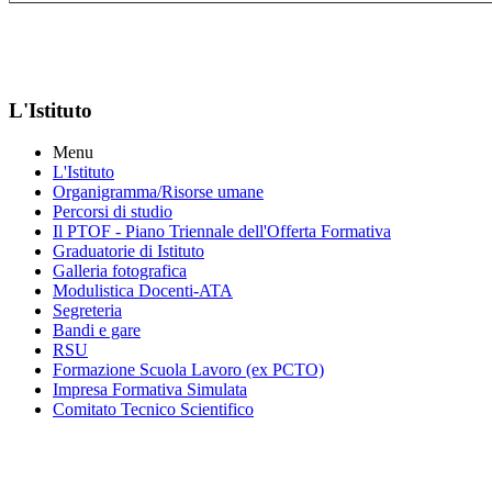
L'Istituto
Menu
L'Istituto
Organigramma
/Risorse umane
Percorsi di studio
Il PTOF
- Piano Triennale dell'Offerta Formativa
Graduatorie di Istituto
Galleria fotografica
Modulistica Docenti-ATA
Segreteria
Bandi e gare
RSU
Formazione Scuola Lavoro (ex PCTO)
Impresa Formativa Simulata
Comitato Tecnico Scientifico