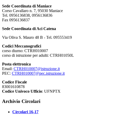
Sede Coordinata di Maniace
Corso Cavallaro n. 7, 95030 Maniace
Tel. 0956136838, 0956136836
Fax 0956136837
Sede Coordinata di Aci Catena
Via Oliva S. Mauro 48 B - Tel. 095553419
Codici Meccanografici
corso diurno: CTRH010007
corso di istruzione per adulti: CTRH01050L
Posta elettronica
Email:
CTRH010007@istruzione.it
PEC:
CTRH010007@pec.istruzione.it
Codice Fiscale
83001610878
Codice Univoco Ufficio
: UFNPTX
Archivio Circolari
Circolari 16-17