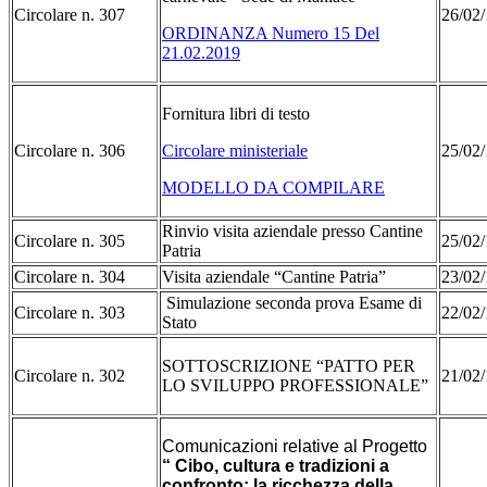
Circolare n. 307
26/02/
ORDINANZA Numero 15 Del
21.02.2019
Fornitura libri di testo
Circolare n. 306
Circolare ministeriale
25/02/
MODELLO DA COMPILARE
Rinvio visita aziendale presso Cantine
Circolare n. 305
25/02
Patria
Circolare n. 304
Visita aziendale “Cantine Patria”
23/02
Simulazione seconda prova Esame di
Circolare n. 303
22/02
Stato
SOTTOSCRIZIONE “PATTO PER
Circolare n. 302
21/02
LO SVILUPPO PROFESSIONALE”
Comunicazioni relative al Progetto
“ Cibo, cultura e tradizioni a
confronto: la ricchezza della