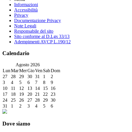
Informazioni
Accessibilità
Privacy
Documentazione Privacy
Note Legali
Responsabile del sito
Sito conforme al D.Lgs 33/13
Adempimenti AVCP L.190/12
Calendario
Agosto
2026
Lun
Mar
Mer
Gio
Ven
Sab
Dom
27
28
29
30
31
1
2
3
4
5
6
7
8
9
10
11
12
13
14
15
16
17
18
19
20
21
22
23
24
25
26
27
28
29
30
31
1
2
3
4
5
6
Dove siamo