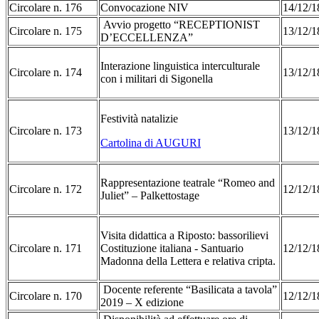
Circolare n. 176
Convocazione NIV
14/12/1
Avvio progetto “RECEPTIONIST
Circolare n. 175
13/12/1
D’ECCELLENZA”
Interazione linguistica interculturale
Circolare n. 174
13/12/1
con i militari di Sigonella
Festività natalizie
Circolare n. 173
13/12/1
Cartolina di AUGURI
Rappresentazione teatrale “Romeo and
Circolare n. 172
12/12/1
Juliet” – Palkettostage
Visita didattica a Riposto: bassorilievi
Circolare n. 171
Costituzione italiana - Santuario
12/12/1
Madonna della Lettera e relativa cripta.
Docente referente “Basilicata a tavola”
Circolare n. 170
12/12/1
2019 – X edizione