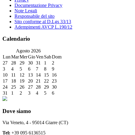
Documentazione Privacy
Note Legali
Responsabile del sito
Sito conforme al D.Lgs 33/13
Adempimenti AVCP L.190/12
Calendario
Agosto
2026
Lun
Mar
Mer
Gio
Ven
Sab
Dom
27
28
29
30
31
1
2
3
4
5
6
7
8
9
10
11
12
13
14
15
16
17
18
19
20
21
22
23
24
25
26
27
28
29
30
31
1
2
3
4
5
6
Dove siamo
Via Veneto, 4 - 95014 Giarre (CT)
Tel:
+39 095 6136515