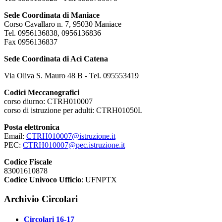
Sede Coordinata di Maniace
Corso Cavallaro n. 7, 95030 Maniace
Tel. 0956136838, 0956136836
Fax 0956136837
Sede Coordinata di Aci Catena
Via Oliva S. Mauro 48 B - Tel. 095553419
Codici Meccanografici
corso diurno: CTRH010007
corso di istruzione per adulti: CTRH01050L
Posta elettronica
Email:
CTRH010007@istruzione.it
PEC:
CTRH010007@pec.istruzione.it
Codice Fiscale
83001610878
Codice Univoco Ufficio
: UFNPTX
Archivio Circolari
Circolari 16-17