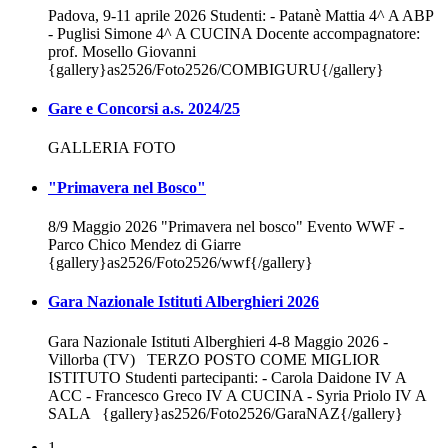
Padova, 9-11 aprile 2026 Studenti: - Patanè Mattia 4^ A ABP
- Puglisi Simone 4^ A CUCINA Docente accompagnatore:
prof. Mosello Giovanni
{gallery}as2526/Foto2526/COMBIGURU{/gallery}
Gare e Concorsi a.s. 2024/25
GALLERIA FOTO
"Primavera nel Bosco"
8/9 Maggio 2026 "Primavera nel bosco" Evento WWF -
Parco Chico Mendez di Giarre
{gallery}as2526/Foto2526/wwf{/gallery}
Gara Nazionale Istituti Alberghieri 2026
Gara Nazionale Istituti Alberghieri 4-8 Maggio 2026 -
Villorba (TV) TERZO POSTO COME MIGLIOR
ISTITUTO Studenti partecipanti: - Carola Daidone IV A
ACC - Francesco Greco IV A CUCINA - Syria Priolo IV A
SALA {gallery}as2526/Foto2526/GaraNAZ{/gallery}
1