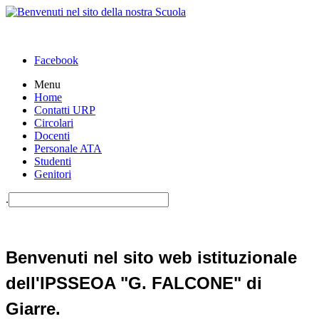
Facebook
Menu
Home
Contatti URP
Circolari
Docenti
Personale ATA
Studenti
Genitori
.
Benvenuti nel sito web istituzionale
dell'IPSSEOA "G. FALCONE" di
Giarre.