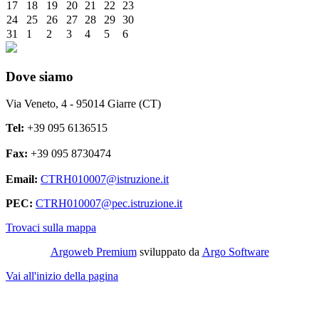
17
18
19
20
21
22
23
24
25
26
27
28
29
30
31
1
2
3
4
5
6
Dove siamo
Via Veneto, 4 - 95014 Giarre (CT)
Tel:
+39 095 6136515
Fax:
+39 095 8730474
Email:
CTRH010007@istruzione.it
PEC:
CTRH010007@pec.istruzione.it
Trovaci sulla mappa
Argoweb Premium
sviluppato da
Argo Software
Vai all'inizio della pagina