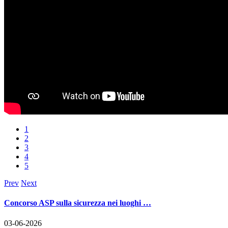
1
2
3
4
5
Prev
Next
Concorso ASP sulla sicurezza nei luoghi …
03-06-2026