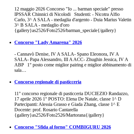
12 maggio 2026 Concorso "Io ... barman speciale" presso
IPSSAR Chinnici di Nicolodi Studenti: - Nicotra Alfio
Carlo, 3^ A SALA - medaglia d'argento - Duia Marius Valetin
3^ B SALA - medaglio d'oro
{gallery}as2526/Foto2526/barman_speciale{/gallery}
Concorso "Lady Amarena" 2026
- Cannavò Denise, IV A SALA- Spano Eleonora, IV A
SALA- Papa Alessandro, III A ACC- Zhughin Jessica, IV A
ABP 1° posto come miglior pairing e miglior abbinamento di
sala…
Concorso regionale di pasticceria
11° concorso regionale di pasticceria DUCIEZIO Randazzo,
17 aprile 2026 1° POSTO: Elena De Natale, classe 1^ D
Partecipanti: Alessia Grasso e Giada Zhang, classe 1^ E
Docente: prof. Rosario Cantarella
{gallery}as2526/Foto2526/Martorana{/gallery}
Concorso "Sfida al forno" COMBIGURU 2026